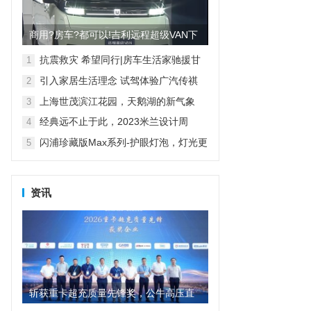
商用?房车?都可以!吉利远程超级VAN下
线 明年上半年量产
抗震救灾 希望同行|房车生活家驰援甘
1
肃地震灾区
引入家居生活理念 试驾体验广汽传祺
2
E8
上海世茂滨江花园，天鹅湖的新气象
3
经典远不止于此，2023米兰设计周
4
D&G杜嘉班纳演绎全新家居主题
闪浦珍藏版Max系列-护眼灯泡，灯光更
5
自然
资讯
斩获重卡超充质量先锋奖，公牛高压直