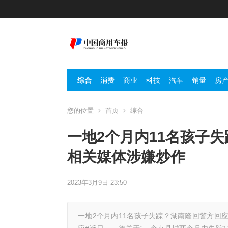
综合
消费
商业
科技
汽车
销量
房
您的位置
首页
综合
一地2个月内11名孩子
相关媒体涉嫌炒作
2023年3月9日 23:50
一地2个月内11名孩子失踪？湖南隆回警方回应