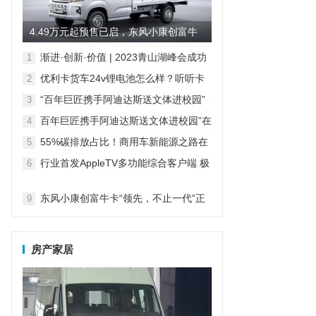
4.49万元起预售已启，东风小康创富牛
卡有哪些“领先价值”？
渐进·创新·价值 | 2023青山湖峰会成功
1
召开
优利卡货车24v锂电池怎么样？听听卡
2
友怎么说的。
“百年巨匠携手阿迪达斯送文体进校园”
3
在京启动
百年巨匠携手阿迪达斯送文体进校园”在
4
京启动
55%碳排放占比！商用车新能源之路在
5
何方
行业首发AppleTV多功能综合客户端 极
6
空间私有云打造完美影音库
7
8
东风小康创富牛卡“领先，不止一代”正
9
式上市，售价4.49万元起
房产家居