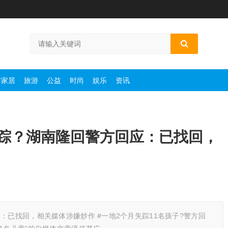
产家居
旅游
公益
时尚
娱乐
资讯
失踪？湖南隆回警方回应：已找回，
：已找回，相关媒体涉嫌炒作 #一地2个月失踪11名孩子?警方回