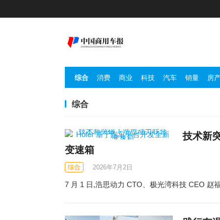
综合
消费
商业
科技
汽车
销量
房
综合
技术新突
变速箱
综合
2026年7月2日
7 月 1 日,浩思动力 CTO、极光湾科技 CEO