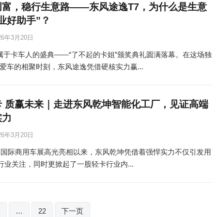
创富，稳行生意路——东风途逸T7，为什么是生意
业好助手”？
26年3月20日
属于卡车人的盛典——“了不起的卡姐”颁奖典礼圆满落幕。在这场独
爱车的相聚时刻，东风途逸凭借硬核实力赢...
卡 质赢未来｜走进东风乾坤智能化工厂，见证高端
实力
26年3月20日
中国国际商用车展高光亮相以来，东风乾坤凭借着强悍实力不仅引发用
，行业关注，同时更掀起了一股轻卡行业内...
…
22
下一页