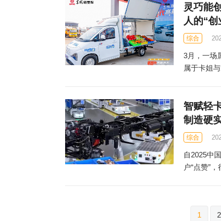
灵巧能
人的“创
综合
20
3月，一场
属于卡姐与
智赋轻
制造硬
综合
20
自2025
户“点赞”
文
1
2