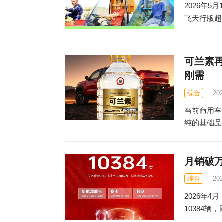
2026年
飞天行版超
可兰素
刚需
综合
20
当前商用车
纯的基础品
月销破
综合
20
2026年
10384辆