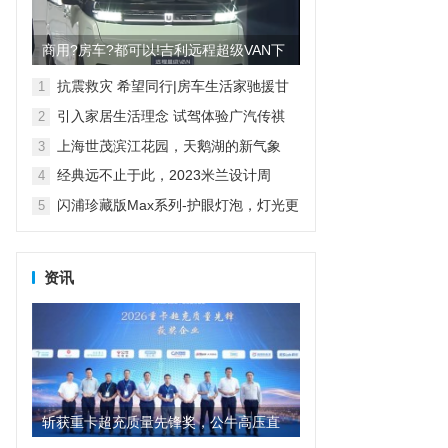
商用?房车?都可以!吉利远程超级VAN下
线 明年上半年量产
抗震救灾 希望同行|房车生活家驰援甘
1
肃地震灾区
引入家居生活理念 试驾体验广汽传祺
2
E8
上海世茂滨江花园，天鹅湖的新气象
3
经典远不止于此，2023米兰设计周
4
D&G杜嘉班纳演绎全新家居主题
闪浦珍藏版Max系列-护眼灯泡，灯光更
5
自然
资讯
斩获重卡超充质量先锋奖，公牛高压直