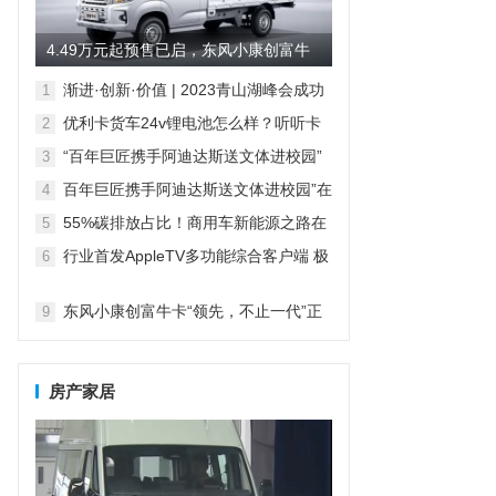
4.49万元起预售已启，东风小康创富牛
卡有哪些“领先价值”？
渐进·创新·价值 | 2023青山湖峰会成功
1
召开
优利卡货车24v锂电池怎么样？听听卡
2
友怎么说的。
“百年巨匠携手阿迪达斯送文体进校园”
3
在京启动
百年巨匠携手阿迪达斯送文体进校园”在
4
京启动
55%碳排放占比！商用车新能源之路在
5
何方
行业首发AppleTV多功能综合客户端 极
6
空间私有云打造完美影音库
7
8
东风小康创富牛卡“领先，不止一代”正
9
式上市，售价4.49万元起
房产家居