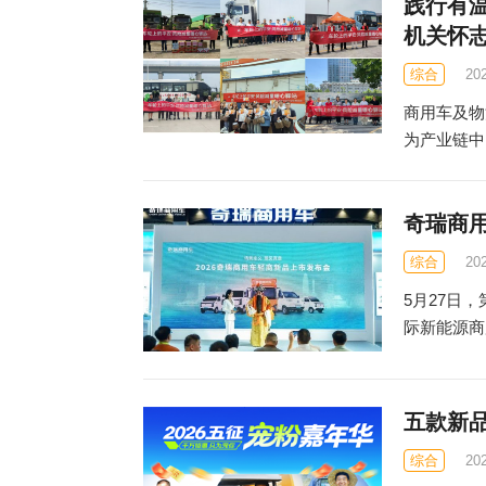
践行有
机关怀
综合
20
商用车及物
为产业链中
奇瑞商
综合
20
5月27日
际新能源商
五款新
综合
20