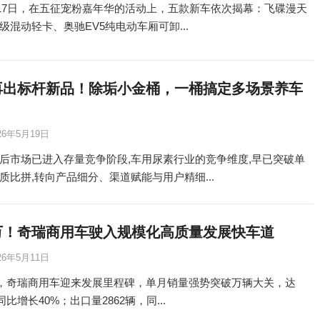
5月17日，在五征宠粉嘉年华的活动上，五款新车依次揭幕：飞碟漫天
级混动轻卡、奥驰EV5纯电动车厢可卸...
再出标杆新品！除垢小金桶，一桶搞定多场景养车
26年5月19日
后市场已进入存量竞争阶段,车用尿素行业的竞争维度,早已突破单
质比拼,转向产品细分、渠道赋能与用户精细...
万！奇瑞商用车驶入规模化高质量发展快车道
26年5月11日
4月，奇瑞商用车迎来发展里程碑，单月销量强势突破万辆大关，达
，同比增长40%；出口量2862辆，同...