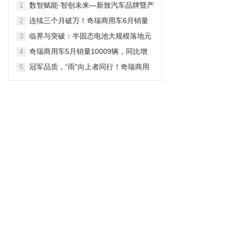
挂引领兆瓦超充技术新趋势
数智赋能·智创未来—新致汽车品牌暨产
1
品发布会盛大举行
连续三个月破万！奇瑞商用车6月销量
2
10022辆，同比增长61%，出口同比增
临界与突破：半固态电池大规模落地元
3
长146%
年 探寻产业变革价值坐标
奇瑞商用车5月销量10009辆，同比增
4
长41%，出口同比增长112%！
冠军品质，“雨”向上者同行！奇瑞商用
5
车全程护航国家级铁人三项公开赛