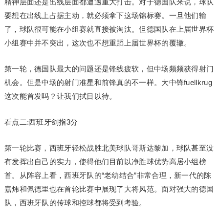
精神层面还是出线层面都遭遇重大打击。对于德国队来说，球队
要想在出线上占据主动，就必须拿下这场锦标赛。一旦他们输
了，球队很可能在小组赛就直接被淘汰。但德国队在上届世界杯
小组赛中并不突出，这次也不想重蹈上届世界杯的覆辙。
第一轮，德国队最大的问题还是锋线疲软，但中场频频获得射门
机会。但是中场的射门准星和前锋真的不一样。大中锋fuellkrug
这次能首发吗？让我们拭目以待。
看点二:西班牙剑指3分
第一轮比赛，西班牙轻松战胜北美球队哥斯达黎加，球队甚至没
有发挥出自己的实力，使得他们目前以净胜球优势高居小组榜
首。从阵容上看，西班牙队的“老幼结合”非常合理，新一代的陈
嘉炜和佩德里也在首轮比赛中展现了大将风范。面对强大的德国
队，西班牙队的传球和控球都将受到考验。