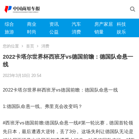
综合
商业
资讯
汽车
房产家居
科技
旅游
时尚
公益
消费
销量
娱乐
您的位置
首页
消费
2022卡塔尔世界杯西班牙vs德国前瞻：德国队命悬一
线
2023年3月10日 20:54
2022卡塔尔世界杯西班牙vs德国前瞻：德国队命悬一线
1:德国队命悬一线。弗里克会改变吗？
#西班牙vs德国前瞻:德国队命悬一线#第一轮比赛，德国首轮领
先日本，最后遭遇大逆转，丢了3分。这场失利让德国队无论是