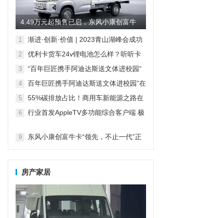
4.49万元起预售已启，东风小康创富牛
卡有哪些“领先价值”？
渐进·创新·价值 | 2023青山湖峰会成功
1
召开
优利卡货车24v锂电池怎么样？听听卡
2
友怎么说的。
“百年巨匠携手阿迪达斯送文体进校园”
3
在京启动
百年巨匠携手阿迪达斯送文体进校园”在
4
京启动
55%碳排放占比！商用车新能源之路在
5
何方
行业首发AppleTV多功能综合客户端 极
6
空间私有云打造完美影音库
7
8
东风小康创富牛卡“领先，不止一代”正
9
式上市，售价4.49万元起
房产家居