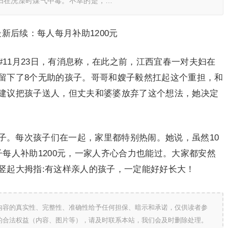
妇在洗澡时煤气中毒。不幸的是，…
新后续：每人每月补助1200元
#11月23日，有消息称，在此之前，江西宜春一对夫妇在
留下了8个无助的孩子。哥哥和嫂子毅然扛起这个重担，和
建议把孩子送人，但丈夫和婆婆放弃了这个想法，她决定
子。每次孩子们在一起，家里都特别热闹。她说，虽然10
每人补助1200元，一家人齐心合力也能过。大家都安然
竖起大拇指:有这样亲人的孩子，一定能好好长大！
内容的真实性、完整性、准确性给予任何担保、暗示和承诺，仅供读者参
的合法权益（内容、图片等），请及时联系本站，我们会及时删除处理。