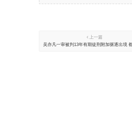
上一篇
吴亦凡一审被判13年有期徒刑附加驱逐出境 
声：终于等到了!