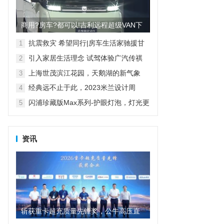
商用?房车?都可以!吉利远程超级VAN下
线 明年上半年量产
抗震救灾 希望同行|房车生活家驰援甘
1
肃地震灾区
引入家居生活理念 试驾体验广汽传祺
2
E8
上海世茂滨江花园，天鹅湖的新气象
3
经典远不止于此，2023米兰设计周
4
D&G杜嘉班纳演绎全新家居主题
闪浦珍藏版Max系列-护眼灯泡，灯光更
5
自然
资讯
斩获重卡超充质量先锋奖，公牛高压直