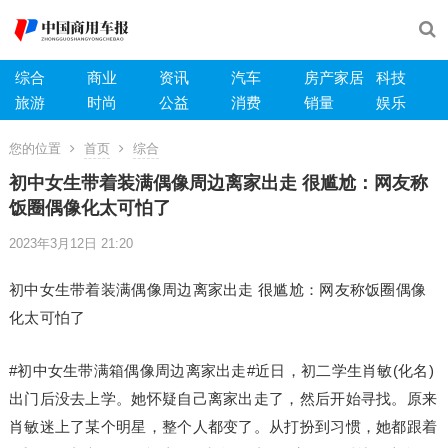
综合
商业
资讯
汽车
房产家居
科技
旅游
时尚
公益
消费
销量
娱乐
您的位置
首页
综合
初中女生带着装满偶像周边离家出走 很尴尬：网友称
饭圈偶像化太可怕了
2023年3月12日 21:20
初中女生带着装满偶像周边离家出走 很尴尬：网友称饭圈偶像
化太可怕了
#初中女生带满箱偶像周边离家出走#近日，初二学生肖敏(化名)
出门后没去上学。她怀疑自己离家出走了，然后开始寻找。原来
肖敏迷上了某个明星，整个人都变了。从打扮到习惯，她都跟着