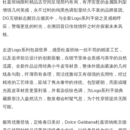
杜嘉班纳限时精品店空间呈现简约布局，有序安置的金属陈列架
增强几何美感，永不过时的纯黑色调彰显经久不衰的品牌基因。
DG互锁标志醒目点缀其中，与全新Logo系列手袋之灵感相呼
应，赞颂更迭的时光，在溯回昔日传统情怀之时亦探索未来风
格。
走进Logo系列包袋世界，感受杜嘉班纳一丝不苟的精湛工艺，
以及追求前沿设计的创新面貌，在细节里体会质感与美学的自然
流露。全新作品运用经典小牛皮等材质，整体外观由紧凑的几何
线条勾勒，纤薄而有条理，简洁优雅却又有很强的实用性，经过
精准的工艺缔造，延续了隽永奢华的传统。包型硬朗，亮面或哑
光面皮革材质更显利落，并着染缤纷色调，为Logo系列手袋典
藏廓形注入盎然活力，散发都会时髦气息，为个性穿搭提供无限
可能。
极简优雅登场，定格春日美好，Dolce Gabbana杜嘉班纳南京德