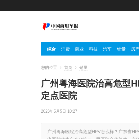
综合
消费
商业
科技
汽车
销量
房
您的位置
首页
销量
广州粤海医院治高危型H
定点医院
2023年5月5日 10:27
广州粤海医院治高危型HPV怎么样？广东省H