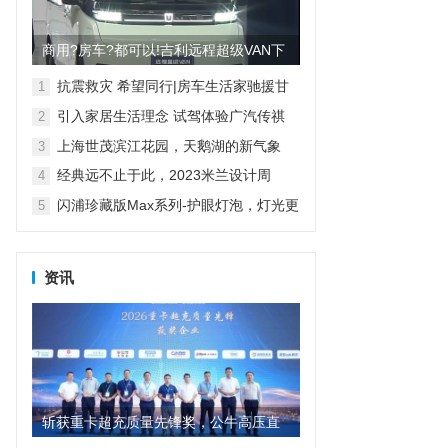
商用?房车?都可以!吉利远程超级VAN下
线 明年上半年量产
抗震救灾 希望同行|房车生活家驰援甘
1
肃地震灾区
引入家居生活理念 试驾体验广汽传祺
2
E8
上海世茂滨江花园，天鹅湖的新气象
3
经典远不止于此，2023米兰设计周
4
D&G杜嘉班纳演绎全新家居主题
闪浦珍藏版Max系列-护眼灯泡，灯光更
5
自然
资讯
斩获重卡超充质量先锋奖，公牛高压直