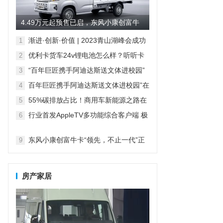
4.49万元起预售已启，东风小康创富牛
卡有哪些“领先价值”？
渐进·创新·价值 | 2023青山湖峰会成功
1
召开
优利卡货车24v锂电池怎么样？听听卡
2
友怎么说的。
“百年巨匠携手阿迪达斯送文体进校园”
3
在京启动
百年巨匠携手阿迪达斯送文体进校园”在
4
京启动
55%碳排放占比！商用车新能源之路在
5
何方
行业首发AppleTV多功能综合客户端 极
6
空间私有云打造完美影音库
7
8
东风小康创富牛卡“领先，不止一代”正
9
式上市，售价4.49万元起
房产家居