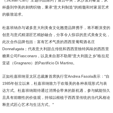
（Sicilian Cart）主题作品陈列于展台中央，从沙发到餐桌，从
杯盏到华美的刺绣织物，秉承“意大利制造”的精髓和对家居艺术
的极致追求。
杜嘉班纳亦与诸多意大利美食文化翘楚品牌携手，将不断演变的
创意与意式精湛匠艺精妙融合，分享令人惊叹的意式美食文化，
此次合作品牌包括：富有艺术气质的西西里葡萄酒名庄
Donnafugata；代表意大利甜点传统和西西里独特风味的西西里
糖果公司Fiasconaro，以及来自那不勒斯“意大利面之乡”格拉尼
亚诺（Gragnano）的Pastificio Di Martino。
正如杜嘉班纳亚太区总裁兼首席执行官Andrea Fasola表示：“自
1985年创立以来，杜嘉班纳致力于欢颂美的各种表现形式与表
达方式。杜嘉班纳期待通过消博会带来的新机遇，参与赋能恒久
且具有前瞻性的价值观，持续以根植于西西里传统的当代风格诠
释意式匠心艺术与生活方式。”