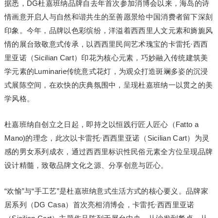
据悉，DG杜嘉班纳品牌自去年首次参加消博会以来，海岛的诗
情画意开启人与自然和谐共生的至善愿景给中国消费者留下深刻
印象。今年，品牌以色彩缤纷，洋溢着西西里人文元素和旖旎风
情的展台致敬意式传承，以西西里民间艺术瑰宝的卡雷托·西西
里亚诺（Sicilian Cart）印花为核心元素，巧妙融入传统建筑美
学元素的Luminarie传统意式花灯，为观众打造斑斓多姿的沉浸
式展陈空间，在欢快的庆典氛围中，呈现杜嘉班纳一以贯之的美
学风格。
杜嘉班纳自创立之日起，即持之以恒践行匠人匠心（Fatto a
Mano)的理念，此次以卡雷托·西西里亚诺（Sicilian Cart）为灵
感的男女系列成衣，通过西西里标识性民俗元素全方位呈现品牌
设计精髓，致敬品牌文化之源、分享创意与匠心。
“欢愉”与“手工艺”是杜嘉班纳意式生活方式的核心要义。品牌家
居系列（DG Casa）首次亮相消博会，卡雷托·西西里亚诺