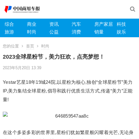
综合
商业
资讯
汽车
房产家居
科技
旅游
时尚
公益
消费
销量
娱乐
您的位置
首页
时尚
2023全球星粉节，美力狂欢，点亮梦想！
2023年5月20日 13:39
Yestar艺星18年19城24院,以星粉为核心,独创“全球星粉节”美力
IP,美力集结全球星粉,倡导和践行优质生活方式,传递“美力”正能
量!
在这个多姿多彩的世界里,星粉们犹如繁星般闪耀着光芒,无论身