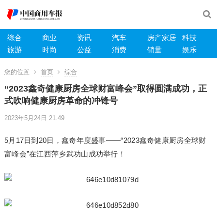
综合
商业
资讯
汽车
房产家居
科技
旅游
时尚
公益
消费
销量
娱乐
您的位置
首页
综合
“2023鑫奇健康厨房全球财富峰会”取得圆满成功，正
式吹响健康厨房革命的冲锋号
2023年5月24日 21:49
5月17日到20日，鑫奇年度盛事——“2023鑫奇健康厨房全球财
富峰会”在江西萍乡武功山成功举行！