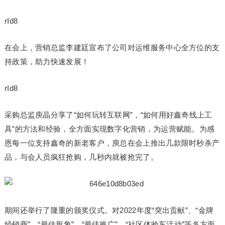
rId8
在会上，营销总监李建廷宣布了公司对运维服务中心全方位的支
持政策，助力快速发展！
rId8
采购总监庾晶分享了“如何玩转互联网”，“如何用好鑫奇线上工
具”的方法和经验，全方面实现数字化营销，为运营赋能。为感
恩每一位支持鑫奇的新老客户，庾总在会上推出几款限时秒杀产
品，与会人员疯狂抢购，几秒内就被抢完了。
期间还举行了隆重的颁奖仪式。对2022年度“突出贡献”、“金牌
经销商”、“最佳形象”、“最佳推广”、“社区体验车活动”等各方面