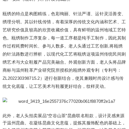
瓯绣的特点是构图精练，色彩绚丽、针法严谨、运针灵活善变、
绣理分明。其以针线传情，有着深厚的传统文化内涵和艺术、工
艺研究价值及较高的欣赏收藏价值，具有鲜明的温州地域工艺特
色。瓯绣制作工序复杂，每一道工序都是纯手工制作，因此其制
作过程耗费时间长、参与人数多。老人头通过工艺创新,将瓯绣
的针法路数进行辨析，以现代化工艺将瓯绣这项温州传统民间刺
绣艺术与大众鞋履产品完美融合。外观创新方面，老人头将品牌
商标与温州鞋革产业研究院所授权的瓯绣外观专利（专利号：
ZL202230398715.2）进行创新结合，使其兼顾时尚设计感与传
统文化底蕴，让工艺美术与鞋履更好结合，纹样灵动。
此外，老人头拍卖展品“空谷山茶”昆曲联名鞋款，设计灵感来源
于温州昆曲。在凝练昆曲文化意蕴，提炼其服饰配色的基础上，