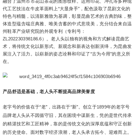
融合了温州市市花山茶花的图形纹样。运用印花、冲孔等多种现
代工艺技法在牛皮革面料上“大显身手”，配色汲取了昆剧文化的
特色与精髓，以清新雅致为基调，彰显昆曲艺术的古典韵味，整
体造型蕴含端庄典雅、唯美含蓄的中式意境美，充分结合来自温
州鞋革产业研究院的外观专利（专利号：
ZL202230398186.6）。老人头以独有的视角和方式解读昆曲艺
术，将传统文化以新形式、新观念和新表达创新演绎，为昆曲发
展注入了活力。以崭新的姿态诠释和印证了“古为今用”的意义所
在。
产品舒适是基础，老人头
不断
提高
品牌美誉度
老字号的价值在于“老”，出路在于“新”。创立于1899年的老字号
品牌老人头从不因循守旧，其在困境中谋新生，凭的是世代传承
的精湛技艺和工匠精神，靠的是传统文化的深厚底蕴和守正创新
的历史使命。面对数字经济浪潮，老人头承古拓今、迎难而上。