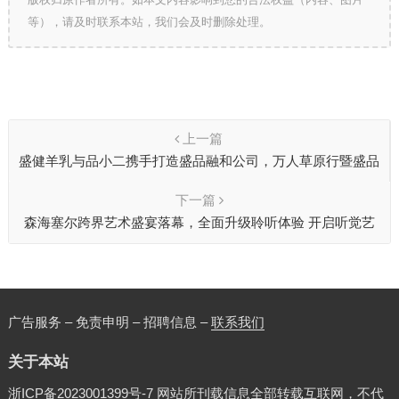
等），请及时联系本站，我们会及时删除处理。
上一篇
盛健羊乳与品小二携手打造盛品融和公司，万⼈草原行暨盛品
融和启动仪式圆满落幕
下一篇
森海塞尔跨界艺术盛宴落幕，全面升级聆听体验 开启听觉艺
术新序章
广告服务 – 免责申明 – 招聘信息 –
联系我们
关于本站
浙ICP备2023001399号-7
网站所刊载信息全部转载互联网，不代