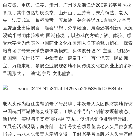
自安徽、重庆、江苏、贵州、广州以及浙江近200家老字号企业
参展，其中包括胡庆余堂、山外山，五芳斋，朱府铜艺、老人
头、沈天成堂、藤桥鸭舌、五粮液、茅台等近200家知名老字号
品牌企业出席展会，融会思想，分享经验。展会还将创新引入沉
浸式半封闭体验模式“国潮秘境”，以游戏的方式了解、体验、感
受老字号为代表的中国商业文化在国潮大浪下的魅力所在，探索
培育老字号未来消费群体新模式。实体展分设7个主题，包括宋
韵国潮、传世技艺、中华美食、康泰千年、百年流芳、民族瑰
宝、万谦来潮。参展企业展现各地不同传统文化在商业上的多种
呈现形式，上演“老字号”文化盛宴。
老人头作为浙江皮鞋的老字号品牌，本次老人头团队将实地探访
中国杭州西湖博览会线下展，了解老字号行业创新发展新动态、
新趋势，实现与消费者“零距离”交互，促进营销企业转型升级。
在展会活动现场，商务部、老字号协会领导莅临老人头展位参观
指导，与老人头负责人亲切交谈，了解老字号品牌老人头生产经