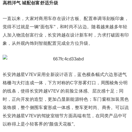
高档洋气 城配创富舒适升级
一直以来，大家对商用车存在设计古板、配置单调等刻板印象，
觉得不过就是一辆“面包车”，和时尚不沾边。随着越来越多年轻
人加入物流创富行业，长安跨越在设计新车时，力求打破固有印
象，从外观内饰到智能配置完成全方位升级。
长安跨越星V7EV采用全新设计语言，蓝色横条幅式六边形进气
格栅与大灯连成一体，下方对称的C字形雾灯口，周围棱角分明
的线条，使得长安跨越V7EV 的前脸立体感、层次感十足；同
时，正向开发的造型，更加凸显新能源特色；车门窗框加装黑色
装饰膜，整个侧围车窗形成一体感，整车更时尚、商务。可以说
长安跨越星V7EV的驾驶室细节方面高端有范，在同类产品中可
以称得上是小轻客界的“颜值天花板”。