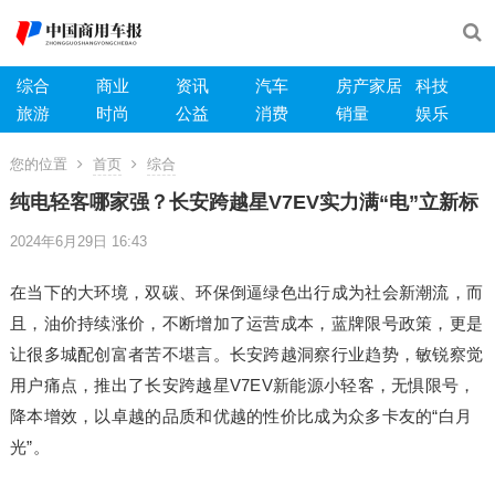
综合
商业
资讯
汽车
房产家居
科技
旅游
时尚
公益
消费
销量
娱乐
您的位置
首页
综合
纯电轻客哪家强？长安跨越星V7EV实力满“电”立新标
2024年6月29日 16:43
在当下的大环境，双碳、环保倒逼绿色出行成为社会新潮流，而
且，油价持续涨价，不断增加了运营成本，蓝牌限号政策，更是
让很多城配创富者苦不堪言。长安跨越洞察行业趋势，敏锐察觉
用户痛点，推出了长安跨越星V7EV新能源小轻客，无惧限号，
降本增效，以卓越的品质和优越的性价比成为众多卡友的“白月
光”。