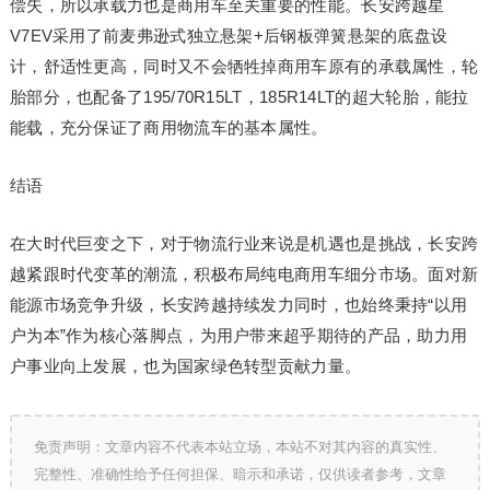
偿失，所以承载力也是商用车至关重要的性能。长安跨越星
V7EV采用了前麦弗逊式独立悬架+后钢板弹簧悬架的底盘设
计，舒适性更高，同时又不会牺牲掉商用车原有的承载属性，轮
胎部分，也配备了195/70R15LT，185R14LT的超大轮胎，能拉
能载，充分保证了商用物流车的基本属性。
结语
在大时代巨变之下，对于物流行业来说是机遇也是挑战，长安跨
越紧跟时代变革的潮流，积极布局纯电商用车细分市场。面对新
能源市场竞争升级，长安跨越持续发力同时，也始终秉持“以用
户为本”作为核心落脚点，为用户带来超乎期待的产品，助力用
户事业向上发展，也为国家绿色转型贡献力量。
免责声明：文章内容不代表本站立场，本站不对其内容的真实性、
完整性、准确性给予任何担保、暗示和承诺，仅供读者参考，文章