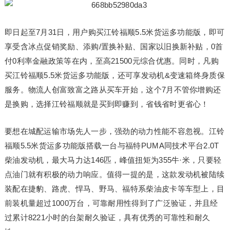
即日起至7月31日，用户购买江铃福顺5.5米货运多功能版，即可
享受含冰点促销奖励、添购/置换补贴、国家以旧换新补贴，0首
付0利率金融政策等在内，至高21500元综合优惠。同时，凡购
买江铃福顺5.5米货运多功能版，还可享发动机&变速箱终身质保
服务。物流人创富致富之路从买车开始，这个7月不管你增购还
是换购，选择江铃福顺就是买到即赚到，省钱省时更省心！
要想在城配运输市场先人一步，强劲的动力性能不容忽视。江铃
福顺5.5米货运多功能版搭载一台与福特PUMA同技术平台2.0T
柴油发动机，最大马力达146匹，峰值扭矩为355牛·米，只要轻
点油门就有积极的动力响应。值得一提的是，这款发动机被陆续
装配在捷豹、路虎、悍马、野马、福特系柴油皮卡等车型上，目
前装机量超过1000万台，可靠耐用性得到了广泛验证，并且经
过累计8221小时的台架耐久验证，具有优秀的可靠性和耐久