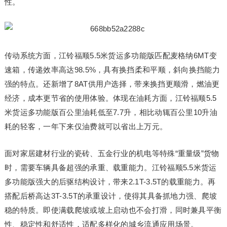
性。
传动系统方面，江铃福顺5.5米货运多功能版匹配麦格纳6MT变
速箱，传递效率高达98.5%，具有换挡柔和平顺，斜向换挡能力
强的特点。还新增了8AT供用户选择，带来换挡更顺滑，燃油更
经济，成本更节省的使用体验。体现在油耗方面，江铃福顺5.5
米货运多功能版百公里油耗低至7.7升，相比动辄百公里10升油
耗的轻客，一年下来仅油费就可以省出上万元。
面对家居建材行业的瓷砖、五金行业的机电等特殊“重量级”货物
时，需要车辆具备超强的承重、载重能力。江铃福顺5.5米货运
多功能版强大的后驱结构设计，带来2.1T-3.5T的载重能力。再
搭配后桥高达3T-3.5T的承重设计，使得其具备抓地力强、爬坡
稳的特质。即使满载爬坡或坡上启动也不会打滑，同时兼具平衡
性、稳定性和舒适性，适配多样化的城乡流通应用场景。