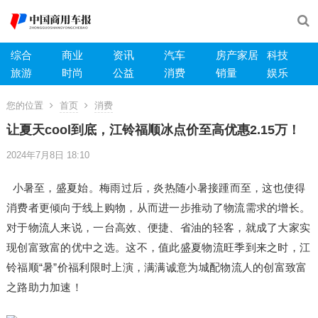
综合
商业
资讯
汽车
房产家居
科技
旅游
时尚
公益
消费
销量
娱乐
您的位置
首页
消费
让夏天cool到底，江铃福顺冰点价至高优惠2.15万！
2024年7月8日 18:10
小暑至，盛夏始。梅雨过后，炎热随小暑接踵而至，这也使得
消费者更倾向于线上购物，从而进一步推动了物流需求的增长。
对于物流人来说，一台高效、便捷、省油的轻客，就成了大家实
现创富致富的优中之选。这不，值此盛夏物流旺季到来之时，江
铃福顺“暑”价福利限时上演，满满诚意为城配物流人的创富致富
之路助力加速！