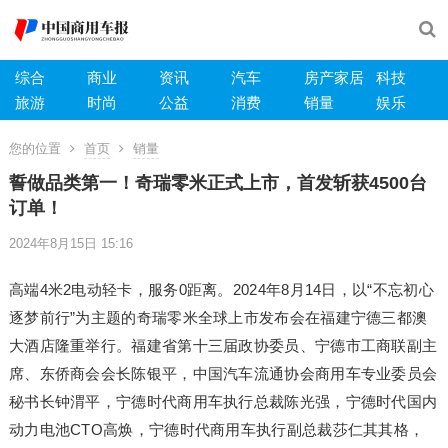
综合
商业
资讯
汽车
房产家居
科技
旅游
时尚
公益
消费
销量
娱乐
您的位置
首页
销量
誓做品类第一！奇瑞零米正式上市，首发斩获4500台
订单！
2024年8月15日 15:16
高端4米2电动轻卡，服务0距离。2024年8月14日，以“不忘初心
逐梦前行”为主题的奇瑞零米全球上市发布会在福建宁德三都澳
大酒店隆重举行。福建省第十三届政协委员、宁德市工商联副主
席、东侨商会会长陈银平，中国汽车流通协会商用车专业委员会
秘书长钟渭平，宁德时代商用车执行总裁陈光强，宁德时代国内
动力电池CTO高焕，宁德时代商用车执行副总裁莎仁其其格，