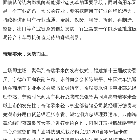
面临从传统内燃机向新能源业态变革的重要阶段，同时商用车又
是一个产业链条非常长的行业，要深挖商用车行业的增长潜力，
持续推进商用车行业流通、金融、保险、租赁、拆解、再制造、
整备、出口等产业链条的创新发展，行业需要一个能从全维度破
局符合卡车司机价值期待的赚钱利器。
奇瑞零米，乘势而生。
上场即主场，聚焦到奇瑞零米的发布仪式，福建第十三届政协委
员、宁德市工商联副主席、东侨商会会长陈银平、中国汽车流通
协会商用车专业委员会秘书长钟渭平、奇瑞零米轻卡事业部总经
理李杰、宁德时代商用车执行总裁陈光强等共同点亮奇瑞零米全
球上市的发光柱；奇瑞零米轻卡事业部营销公司总经理张德贵与
芜湖市好用租赁总经理张家贵、湖北润力总经理聂运东、云南鸿
蒙总经理蒋四良等大客户进行签约合作，同时开瑞控股战略营销
中心总监鲁群与库迪科技副总裁张钧完成1200台零米轻卡签