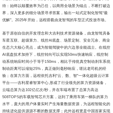
待：始终以颠覆效率为己任，以商用全场景为锚点，不断打破边
界，深入更多的细分场景寻求答案，输出一站式定制化智驾“最
优解”。2025年开始，远程搭载由龙智驾的车型正式投放市场。
基于原创自信的开发理念和大吉利技术资源储备，由龙智驾具备
车星互联、超级算力、线控AI底盘、场景定制、安全冗余、商业
生态六大核心亮点，成为智能驾驶中的六边形全能战士。在线控
AI底盘技术加持下，线控转向可以实现50ms快速响应，线控制
动系统响应时间小于等于150ms，相比于传统真空制动刹车系统
制动距离可以缩短25%，真正做到毫秒响应，堪比老司机的经
验；在算力方面，远程依托吉利“云、数、智”一体化超级云计算
平台——吉利星睿智算中心,形成了行业领先的算力资源储备，
云端总算力达102亿亿次/秒，并在车端布置了总算力高达
508TOPS的车载智驾芯片方案，达到了乘用车第一梯队的算力
水平，庞大的用户体量实时产生海量数据资源，为远程智能化的
持续进化提供源源不断的数据支撑；此外远程更是中国首家实现