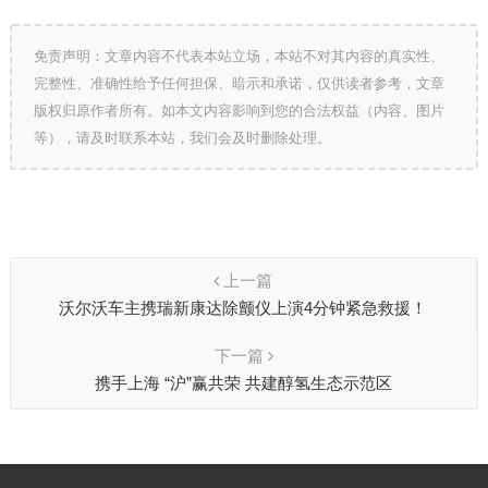
免责声明：文章内容不代表本站立场，本站不对其内容的真实性、
完整性、准确性给予任何担保、暗示和承诺，仅供读者参考，文章
版权归原作者所有。如本文内容影响到您的合法权益（内容、图片
等），请及时联系本站，我们会及时删除处理。
上一篇
沃尔沃车主携瑞新康达除颤仪上演4分钟紧急救援！
下一篇
携手上海 “沪”赢共荣 共建醇氢生态示范区