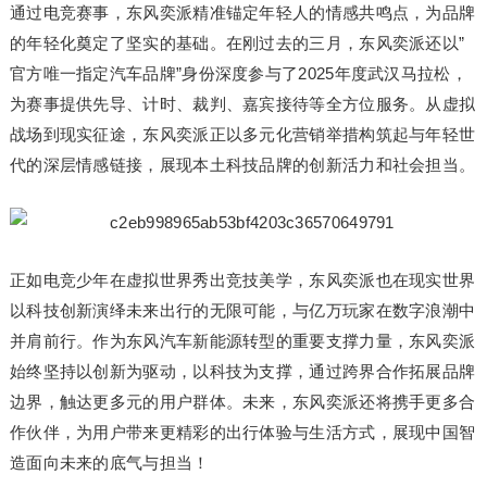
通过电竞赛事，东风奕派精准锚定年轻人的情感共鸣点，为品牌
的年轻化奠定了坚实的基础。在刚过去的三月，东风奕派还以”
官方唯一指定汽车品牌”身份深度参与了2025年度武汉马拉松，
为赛事提供先导、计时、裁判、嘉宾接待等全方位服务。从虚拟
战场到现实征途，东风奕派正以多元化营销举措构筑起与年轻世
代的深层情感链接，展现本土科技品牌的创新活力和社会担当。
正如电竞少年在虚拟世界秀出竞技美学，东风奕派也在现实世界
以科技创新演绎未来出行的无限可能，与亿万玩家在数字浪潮中
并肩前行。作为东风汽车新能源转型的重要支撑力量，东风奕派
始终坚持以创新为驱动，以科技为支撑，通过跨界合作拓展品牌
边界，触达更多元的用户群体。未来，东风奕派还将携手更多合
作伙伴，为用户带来更精彩的出行体验与生活方式，展现中国智
造面向未来的底气与担当！