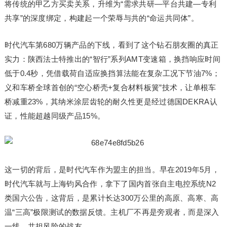
将传统的甲乙方买卖关系，升维为“需求共研—平台共建—专利
共享”的深度绑定，构建起一个荣辱与共的“命运共同体”。
时代汽车第680万辆产品的下线，看到了这个钻石朋友圈的真正
实力：陕西法士特推出的“智行”系列AMT变速箱，换挡响应时间
低于0.4秒，凭借载荷自适应换挡算法能在复杂工况下节油7%；
义和车桥全球首创的“空心桥壳+复合材料板簧”技术，让单根车
桥减重23%，其纳米涂层齿轮的耐久性更是经过德国DEKRA认
证，性能超越同级产品15%。
这一切的背后，是时代汽车作为盟主的担当。早在2019年5月，
时代汽车就与上海钧风合作，拿下了国内首张自主电控系统N2
类国六公告，这背后，是累计长达300万公里的高原、高寒、高
温“三高”极限测试的数据反馈。主机厂不再是旁观者，而是深入
一线、共担风险的战友。