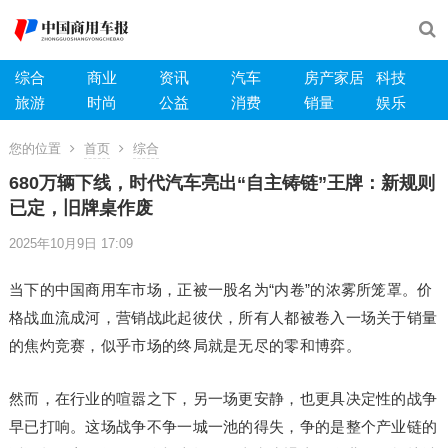
综合
商业
资讯
汽车
房产家居
科技
旅游
时尚
公益
消费
销量
娱乐
您的位置
首页
综合
680万辆下线，时代汽车亮出“自主铸链”王牌：新规则
已定，旧牌桌作废
2025年10月9日 17:09
当下的中国商用车市场，正被一股名为“内卷”的浓雾所笼罩。价
格战血流成河，营销战此起彼伏，所有人都被卷入一场关于销量
的焦灼竞赛，似乎市场的终局就是无尽的零和博弈。
然而，在行业的喧嚣之下，另一场更安静，也更具决定性的战争
早已打响。这场战争不争一城一池的得失，争的是整个产业链的