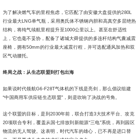
为了解决燃气车的里程焦虑，它匹配了由安徽大盘提供的280L
行业最大LNG单气瓶，采用奥氏体不锈钢内胆和高真空多层绝热
结构，将纯气续航里程提升至1000公里以上。甚至在舒适性
上，它也毫不妥协，配备了诸城大舜提供的多连杆结构气囊减震
座椅，拥有50mm的行业最大减震行程，并可选配通风加热和双
区气动腰托。
终局之战：从生态联盟到打包出海
如果说时代领航G6-F28T气体机的下线是亮剑，那么倡议组建
“中国商用车供应链生态联盟”，则是吹响了决战的号角。
这个联盟的目标，是到2030年前，联合打造3大技术平台、攻克
20项联合专利，覆盖从国七排放到新能源“三电”系统，再到园区
物流的无人驾驶。这表明，时代汽车的雄心，已不再是进口替