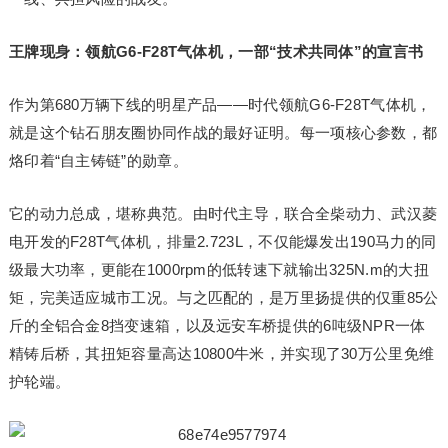
王牌现身：领航G6-F28T气体机，一部“技术共同体”的宣言书
作为第680万辆下线的明星产品——时代领航G6-F28T气体机，
就是这个钻石朋友圈协同作战的最好证明。每一项核心参数，都
烙印着“自主铸链”的勋章。
它的动力总成，堪称典范。由时代主导，联合全柴动力、武汉菱
电开发的F28T气体机，排量2.723L，不仅能爆发出190马力的同
级最大功率，更能在1000rpm的低转速下就输出325N.m的大扭
矩，完美适应城市工况。与之匹配的，是万里扬提供的仅重85公
斤的全铝合金8挡变速箱，以及远安车桥提供的6吨级NPR一体
精铸后桥，其扭矩容量高达10800牛米，并实现了30万公里免维
护轮端。