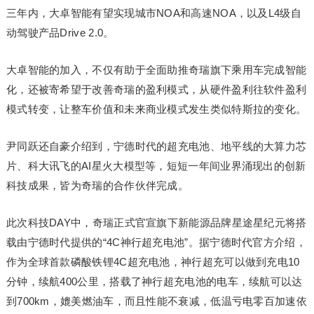
三年内，大卓智能有望实现城市NOA和高速NOA，以及L4级自
动驾驶产品Drive 2.0。
大卓智能的加入，不仅有助于全面助推奇瑞旗下乘用车完成智能
化，还被寄希望于改善奇瑞的盈利模式，从硬件盈利往软件盈利
模式转变，让整车价值和未来商业模式发生类似特斯拉的变化。
尹同跃还自豪介绍到，宁德时代的超充电池、地平线的大算力芯
片、科大讯飞的AI星火大模型等，短短一年间业界涌现出的创新
科技成果，皆为奇瑞的合作伙伴完成。
此次科技DAY中，奇瑞正式官宣旗下新能源品牌星途星纪元将搭
载由宁德时代提供的“4C神行超充电池”。据宁德时代官方介绍，
作为全球首款磷酸铁锂4C超充电池，神行超充可以做到充电10
分钟，续航400公里，搭载了神行超充电池的电车，续航可以达
到700km，媲美燃油车，而且性能不衰减，低温亏电零百加速依