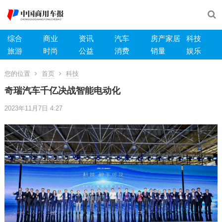
综合
商业
资讯
汽车
房产家居
科技
旅游
时尚
公益
消费
销量
娱乐
您的位置
首页
科技
奇瑞汽车千亿决战智能电动化
2023年11月7日 4:27